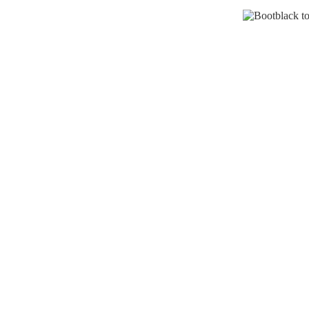
PUBLICATIONS
BOOTBLACK t.1
Dargaud, 2019
BOOTBLACK t.2
Dargaud, à paraître 2020
GIANT t.1
Dargaud, 2017